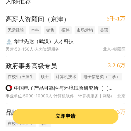
为你推荐
5千-1万
高薪人资顾问（京津）
无需经验
本科
销售
招聘
市场营销
英语
人力资源
日语
工商管理
简历筛选
猎头
华世先达（武汉）人才科技
民营·50-150人·人力资源服务
北京-朝阳区
活动组织
1.3-2.6万
政府事务高级专员
在校生/应届生
硕士
计算机技术
电子信息类（工学）
培训
软件工程
管理学
经济学
电子科学技术
中国电子产品可靠性与环境试验研究所（（工业和信息化部电子第五研究所）（中国赛宝实验室））
事业单位·5000-10000人·计算机软件丨计算机服务丨网络/信息安全
北京
信息通信工程
网络空间安全
8千-1.3万
品牌公关助理（北京）
立即申请
在校生/应届生
本科