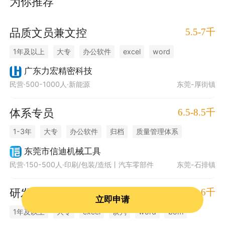
为你推荐
5.5-7千
品质文员兼文控
1年及以上
大专
办公软件
excel
word
质量管理体系
质量体系
作业指导书
技术文档
广东力宏精密科技
民营·500-1000人·新能源
东莞-厚街镇
质量检验
归档管理
文控
活动丰富
工作环境优美
交通便利
6.5-8.5千
体系专员
1-3年
大专
办公软件
归档
质量管理体系
8d报告
评审
内审
8d
质量管控
报告编制
东莞市信迪机械工具
民营·150-500人·印刷/包装/造纸丨汽车零部件
东莞-石排镇
现场配合
培训
包吃包住
5-6千
研发文员
立即申请
1年及以上
大专
excel
谈判
word
bom