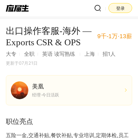
登录
出口操作客服-海外 —
9千-1万·13薪
Exports CSR & OPS
大专
全职
英语 读写熟练
上海
招1人
更新于07月21日
美凰
经理·今日活跃
职位亮点
五险一金,交通补贴,餐饮补贴,专业培训,定期体检,员工