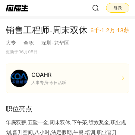
登录
销售工程师-周末双休
6千-1.2万·13薪
大专
全职
深圳-龙华区
更新于06月08日
CQAHR
人事专员·今日活跃
职位亮点
年底双薪,五险一金,周末双休,下午茶,绩效奖金,职业规
划,晋升空间,八小时,法定假期,午餐,培训,职业晋升