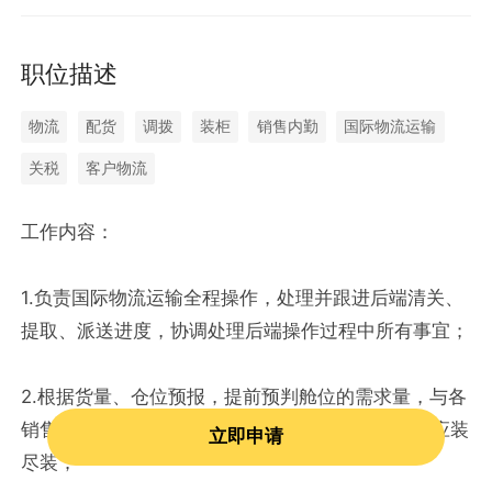
职位描述
物流
配货
调拨
装柜
销售内勤
国际物流运输
关税
客户物流
工作内容：
1.负责国际物流运输全程操作，处理并跟进后端清关、
提取、派送进度，协调处理后端操作过程中所有事宜；
2.根据货量、仓位预报，提前预判舱位的需求量，与各
销售达成密切沟通，从而下达订舱订柜订单，确保应装
立即申请
尽装；