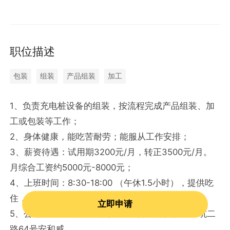
职位描述
包装
组装
产品组装
加工
1、负责充电桩设备的组装，按流程完成产品组装、
加
工或包装等工作；
2、身体健康，能吃苦耐劳；能服从工作安排；
3、薪资待遇：试用期3200元/月，转正3500元/月
。
月综合工资约5000元-8000元；
4、上班时间：8:30-18:00 （午休1.5小时），提供
吃
住，购买五险一金，节假日福利；
立即申请
5、公司地址：深圳市龙岗区宝龙街道同德社区吓坑
二
路64号安和威。